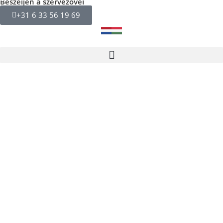
Beszéljen a szervezővel
+31 6 33 56 19 69