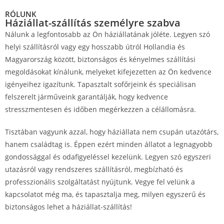
RÓLUNK
Háziállat-szállítás személyre szabva
Nálunk a legfontosabb az Ön háziállatának jóléte. Legyen szó
helyi szállításról vagy egy hosszabb útról Hollandia és
Magyarország között, biztonságos és kényelmes szállítási
megoldásokat kínálunk, melyeket kifejezetten az Ön kedvence
igényeihez igazítunk. Tapasztalt sofőrjeink és speciálisan
felszerelt járműveink garantálják, hogy kedvence
stresszmentesen és időben megérkezzen a célállomásra.
Tisztában vagyunk azzal, hogy háziállata nem csupán utazótárs,
hanem családtag is. Éppen ezért minden állatot a legnagyobb
gondossággal és odafigyeléssel kezelünk. Legyen szó egyszeri
utazásról vagy rendszeres szállításról, megbízható és
professzionális szolgáltatást nyújtunk. Vegye fel velünk a
kapcsolatot még ma, és tapasztalja meg, milyen egyszerű és
biztonságos lehet a háziállat-szállítás!