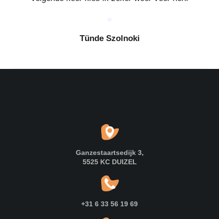
Tünde Szolnoki
4.9
uit meer dan
53+
beoordelingen
★
★
★
★
★
Ganzestaartsedijk 3,
5525 KC DUIZEL
+31 6 33 56 19 69